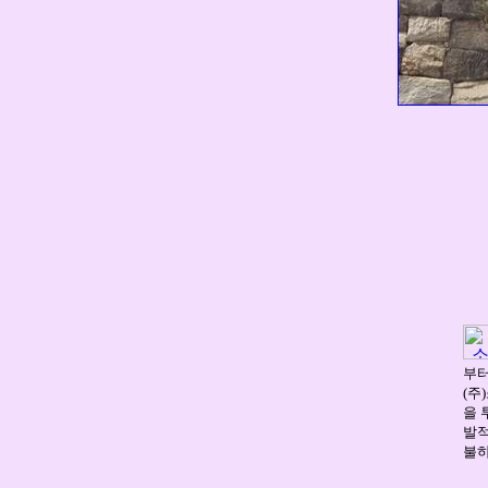
부터
(주
을 
발적
불하