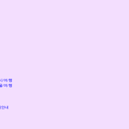
시/여/행
울/여/행
권안내