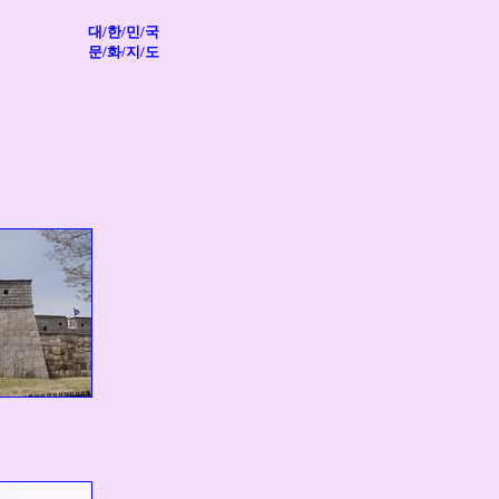
대/한/민/국
문/화/지/도