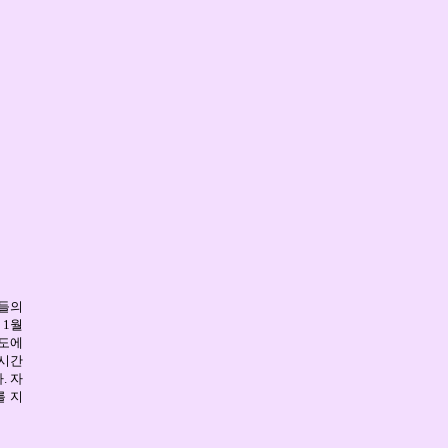
구들의
 1월
년도에
 시간
. 자
를 지